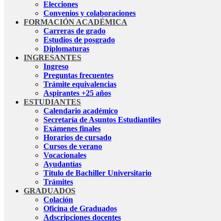
Elecciones
Convenios y colaboraciones
FORMACIÓN ACADÉMICA
Carreras de grado
Estudios de posgrado
Diplomaturas
INGRESANTES
Ingreso
Preguntas frecuentes
Trámite equivalencias
Aspirantes +25 años
ESTUDIANTES
Calendario académico
Secretaría de Asuntos Estudiantiles
Exámenes finales
Horarios de cursado
Cursos de verano
Vocacionales
Ayudantías
Titulo de Bachiller Universitario
Trámites
GRADUADOS
Colación
Oficina de Graduados
Adscripciones docentes