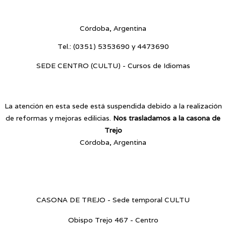
Blvr. Enrique Barros s/n - Ciudad Universitaria
Córdoba, Argentina
Tel.:
(0351) 5353690 y 4473690
SEDE CENTRO (CULTU) - Cursos de Idiomas
Av. Vélez Sarsfield 187 - Centro
La atención en esta sede está suspendida debido a la realización
de reformas y mejoras edilicias.
Nos trasladamos a la casona de
Trejo
Córdoba, Argentina
CASONA DE TREJO - Sede temporal CULTU
Obispo Trejo 467 -
Centro