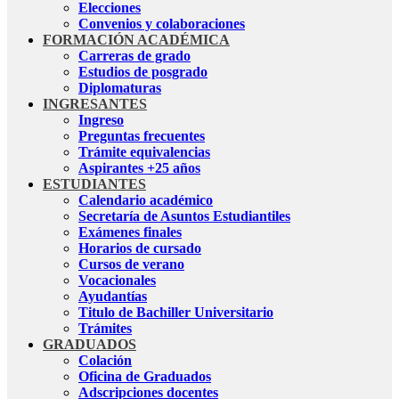
Elecciones
Convenios y colaboraciones
FORMACIÓN ACADÉMICA
Carreras de grado
Estudios de posgrado
Diplomaturas
INGRESANTES
Ingreso
Preguntas frecuentes
Trámite equivalencias
Aspirantes +25 años
ESTUDIANTES
Calendario académico
Secretaría de Asuntos Estudiantiles
Exámenes finales
Horarios de cursado
Cursos de verano
Vocacionales
Ayudantías
Titulo de Bachiller Universitario
Trámites
GRADUADOS
Colación
Oficina de Graduados
Adscripciones docentes