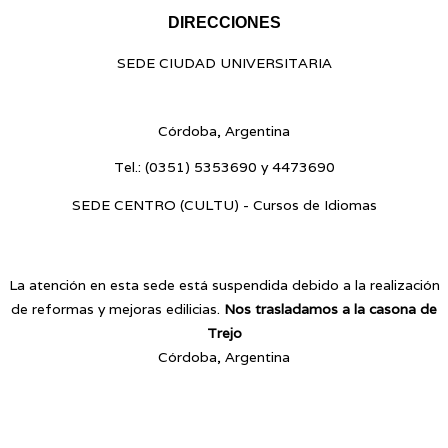
DIRECCIONES
SEDE CIUDAD UNIVERSITARIA
Blvr. Enrique Barros s/n - Ciudad Universitaria
Córdoba, Argentina
Tel.:
(0351) 5353690 y 4473690
SEDE CENTRO (CULTU) - Cursos de Idiomas
Av. Vélez Sarsfield 187 - Centro
La atención en esta sede está suspendida debido a la realización
de reformas y mejoras edilicias.
Nos trasladamos a la casona de
Trejo
Córdoba, Argentina