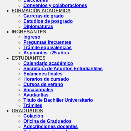
Elecciones
Convenios y colaboraciones
FORMACIÓN ACADÉMICA
Carreras de grado
Estudios de posgrado
Diplomaturas
INGRESANTES
Ingreso
Preguntas frecuentes
Trámite equivalencias
Aspirantes +25 años
ESTUDIANTES
Calendario académico
Secretaría de Asuntos Estudiantiles
Exámenes finales
Horarios de cursado
Cursos de verano
Vocacionales
Ayudantías
Titulo de Bachiller Universitario
Trámites
GRADUADOS
Colación
Oficina de Graduados
Adscripciones docentes